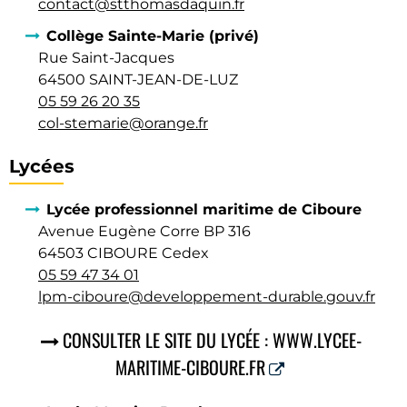
contact@stthomasdaquin.fr
Collège Sainte-Marie (privé)
Rue Saint-Jacques
64500 SAINT-JEAN-DE-LUZ
05 59 26 20 35
col-stemarie@orange.fr
Lycées
Lycée professionnel maritime de Ciboure
Avenue Eugène Corre BP 316
64503 CIBOURE Cedex
05 59 47 34 01
lpm-ciboure@developpement-durable.gouv.fr
CONSULTER LE SITE DU LYCÉE : WWW.LYCEE-
MARITIME-CIBOURE.FR