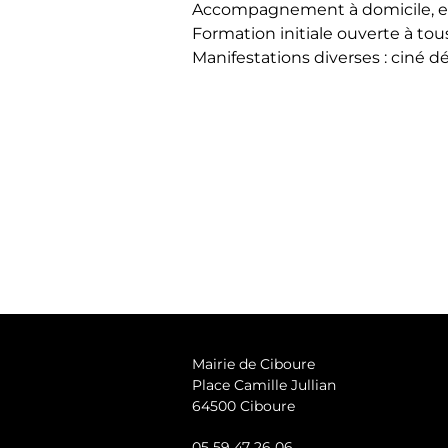
Accompagnement à domicile, en 
Formation initiale ouverte à to
Manifestations diverses : ciné dé
Mairie de Ciboure
Place Camille Jullian
64500 Ciboure
05 59 47 26 06