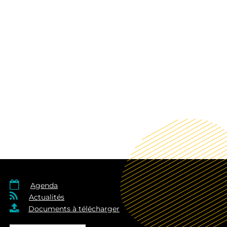

Agenda

Actualités

Documents à télécharger