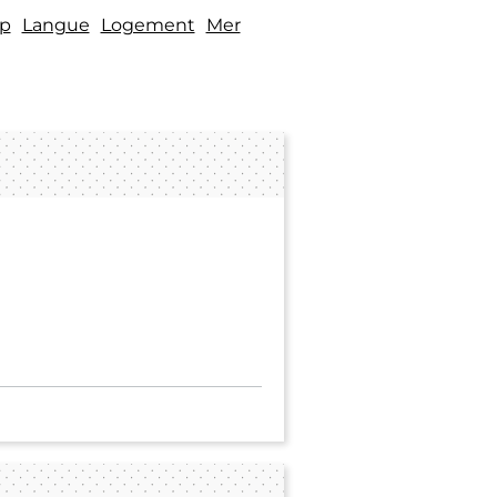
p
Langue
Logement
Mer