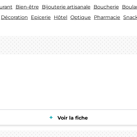
urant
Bien-être
Bijouterie artisanale
Boucherie
Boula
Décoration
Epicerie
Hôtel
Optique
Pharmacie
Snac
Voir la fiche